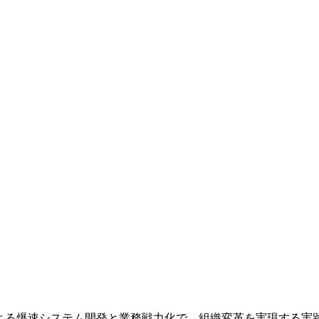
による爆速システム開発と業務戦力化で、
組織変革を実現する実