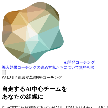
AI開発
コーチング
導入効果
コーチングの進め方
私たちについて
無料相談
#AI活用
#組織変革
#開発コーチング
自走する
AI中心チーム
を
あなたの組織に
ChatGPTにただ相談するだけがAI活用ではありません。
AI